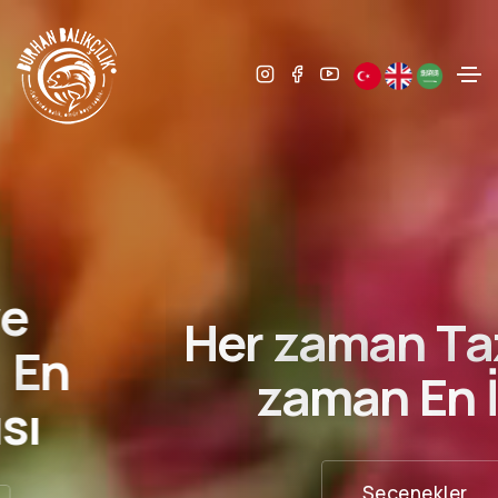
H
e
r
z
a
m
a
n
T
a
z
e
H
e
r
z
a
m
a
n
E
n
İ
y
i
s
i
Seçenekler